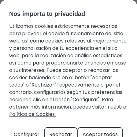
Nos importa tu privacidad
Utilizamos cookies estrictamente necesarias
Área del huésped
Favoritos
+34 971 645 422
Propietarios
para proveer el debido funcionamiento del sitio
web, así como cookies relativas al mejoramiento
y personalización de tu experiencia en el sitio
web, para la realización de análisis estadísticos
así como para proporcionarte anuncios en base
a tus intereses. Puede aceptar o rechazar las
cookies haciendo clic en el botón "Aceptar
Santanyí, en el sur de
todas" o "Rechazar" respectivamente o, por el
Mallorca
contrario, configurarlas según tus preferencias
haciendo clic en el botón "Configurar". Para
obtener más información, puedes visitar nuestra
Política de Cookies.
un pueblo tranquilo repleto de
Santanyí
edificios empedrados. Su historia es peculiar,
Configurar
Rechazar
Aceptar todas