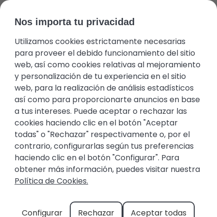
Nos importa tu privacidad
Utilizamos cookies estrictamente necesarias
Área del huésped
Favoritos
+34 971 645 422
Propietarios
para proveer el debido funcionamiento del sitio
web, así como cookies relativas al mejoramiento
y personalización de tu experiencia en el sitio
web, para la realización de análisis estadísticos
así como para proporcionarte anuncios en base
a tus intereses. Puede aceptar o rechazar las
cookies haciendo clic en el botón "Aceptar
todas" o "Rechazar" respectivamente o, por el
COVID-19 Estándares de
contrario, configurarlas según tus preferencias
haciendo clic en el botón "Configurar". Para
higiene
obtener más información, puedes visitar nuestra
Política de Cookies.
Alquileres Drac les garantiza una estancia en
sus casas y apartamentos libre de COVID. El
equipo de limpieza de nuestra empresa
Configurar
Rechazar
Aceptar todas