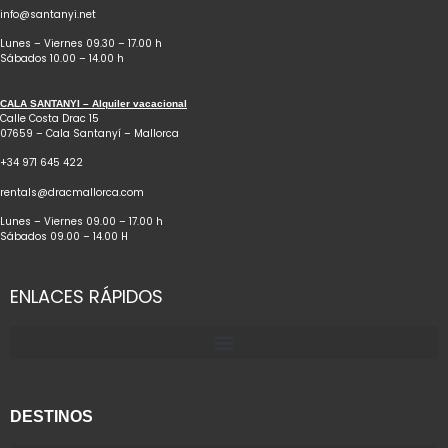
info@santanyi.net
Lunes – Viernes 09.30 – 17.00 h
Sábados 10.00 – 14.00 h
CALA SANTANYI – Alquiler vacacional
Calle Costa Drac 15
07659 – Cala Santanyí – Mallorca
+34 971 645 422
rentals@dracmallorca.com
Lunes – Viernes 09.00 – 17.00 h
Sábados 09.00 – 14.00 H
ENLACES RÁPIDOS
DESTINOS