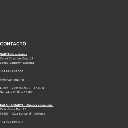
CONTACTO
SANTANYI – Ventas
Carrer Cova des Drac, 17
07659 Santanyí, Mallorca
+34 971 654 300
info@santanyi.net
Lunes – Viernes 09.30 – 17.00 h
Sábados 10.00 – 14.00 h
CALA SANTANYI – Alquiler vacacional
Calle Costa Drac 15
07659 – Cala Santanyí – Mallorca
+34 971 645 422