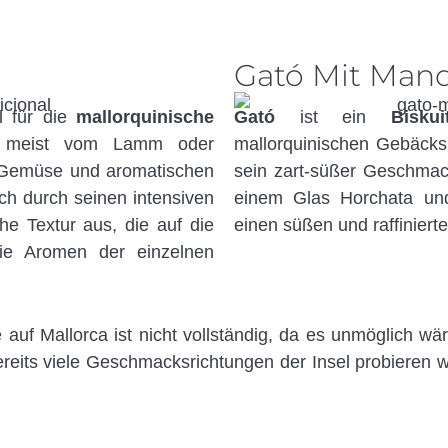
Gató Mit Man
el für die
mallorquinische
Gató
ist ein
Biskui
e, meist vom Lamm oder
mallorquinischen Gebäcks f
m Gemüse und aromatischen
sein zart-süßer Geschmac
ich durch seinen intensiven
einem Glas Horchata und 
e Textur aus, die auf die
einen süßen und raffiniert
 die Aromen der einzelnen
uf Mallorca ist nicht vollständig, da es unmöglich wär
ereits viele Geschmacksrichtungen der Insel probieren 