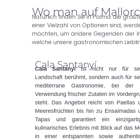
Wo man auf Mallorc
Natürlich finden Sie in Palma die grö
einer Vielzahl von Optionen sind, werd
möchten, um andere Gegenden der Ins
welche unsere gastronomischen Lieblin
Cala Santanyí
Cala Santanyí
ist nicht nur für se
Landschaft berühmt, sondern auch für se
mediterrane Gastronomie, bei der 
Verwendung frischer Zutaten im Vordergr
steht. Das Angebot reicht von Paellas 
Meeresfrüchten bis hin zu Ensaimadas 
Tapas und garantiert ein einzigarti
kulinarisches Erlebnis mit Blick auf das M
in einer entspannten sowie authenti