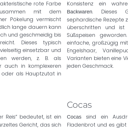
rakteristische rote Farbe
Konsistenz ein wahr
zusammen mit dem
. Dieses G
Backwaren
ner Pökelung vermischt
sephardische Rezepte z
edlich lange dauern kann
überschritten und is
weich und geschmeidig bis
Süßspeisen geworden. 
eicht. Dieses typisch
einfache, großzügig mi
vielseitig einsetzbar und
Engelshaar, Vanillep
en werden, z. B. als
Varianten bieten eine 
er auch in komplexeren
jeden Geschmack.
h oder als Hauptzutat in
Cocas
 Reis“ bedeutet, ist ein
sind ein Ausdr
Cocas
rzeltes Gericht, das sich
Fladenbrot und es gibt 