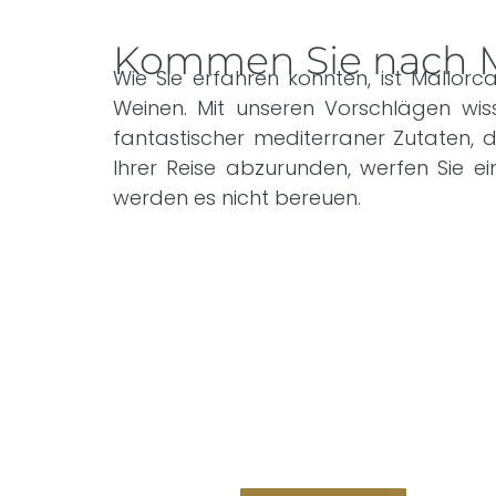
Kommen Sie nach Ma
Wie Sie erfahren konnten, ist Mallor
Weinen. Mit unseren Vorschlägen wi
fantastischer mediterraner Zutaten
Ihrer Reise abzurunden, werfen Sie ei
werden es nicht bereuen.