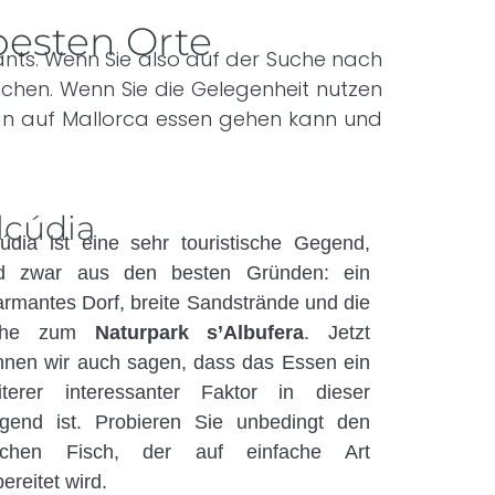
besten Orte
ants. Wenn Sie also auf der Suche nach
auchen. Wenn Sie die Gelegenheit nutzen
an auf Mallorca essen gehen kann und
lcúdia
cúdia ist eine sehr touristische Gegend,
d zwar aus den besten Gründen: ein
armantes Dorf, breite Sandstrände und die
ähe zum
Naturpark s’Albufera
. Jetzt
nnen wir auch sagen, dass das Essen ein
iterer interessanter Faktor in dieser
gend ist. Probieren Sie unbedingt den
ischen Fisch, der auf einfache Art
ereitet wird.