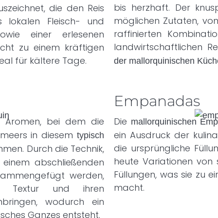
bis herzhaft. Der knus
szeichnet, die den Reis
möglichen Zutaten, von
s lokalen Fleisch- und
raffinierten Kombinat
owie einer erlesenen
landwirtschaftlichen 
cht zu einem kräftigen
al für kältere Tage.
der mallorquinischen Küch
Empanadas
d Aromen, bei dem die
Die
mallorquinischen Em
lmeers in diesem
ein Ausdruck der kulin
typisch
die ursprüngliche Füll
n. Durch die Technik,
heute Variationen von 
n einem abschließenden
Füllungen, was sie zu e
sammengefügt werden,
macht.
e Textur und ihren
bringen, wodurch ein
isches Ganzes entsteht.