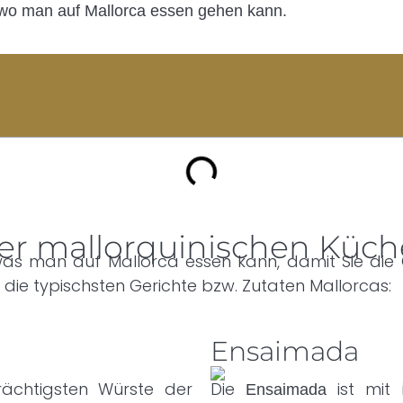
 wo man auf Mallorca essen gehen kann.
der mallorquinischen Küch
was man auf Mallorca essen kann, damit Sie die 
ie typischsten Gerichte bzw. Zutaten Mallorcas:
Ensaimada
rächtigsten Würste der
Die
ist mit i
Ensaimada