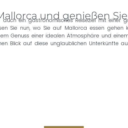
llorca und genießen Sie
ca auch ein gastronomisches Reiseziel mit eine
ssen Sie nun, wo Sie auf Mallorca essen gehe
, dem Genuss einer idealen Atmosphäre und eine
nen Blick auf diese unglaublichen Unterkünfte au