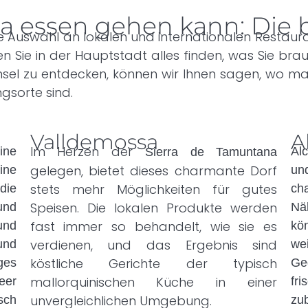
a essen gehen kann: Die 
ßte Auswahl an lokalen und internationalen Restaur
en Sie in der Hauptstadt alles finden, was Sie br
el zu entdecken, können wir Ihnen sagen, wo m
gsorte sind.
Valldemossa
A
Im Herzen der
ine
Al
Sierra de Tamuntana
gelegen, bietet dieses charmante Dorf
ine
un
stets mehr Möglichkeiten für gutes
die
ch
Speisen. Die lokalen Produkte werden
und
N
fast immer so behandelt, wie sie es
und
kö
verdienen, und das Ergebnis sind
und
we
köstliche Gerichte der typisch
ges
Ge
mallorquinischen Küche in einer
eer
fr
unvergleichlichen Umgebung.
sch
zub