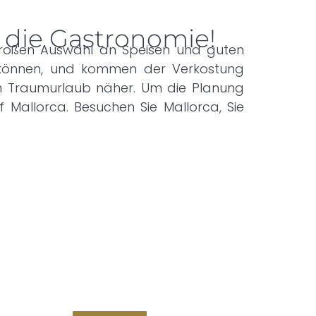
 die Gastronomie!
r großen Auswahl an Speisen und guten
n können, und kommen der Verkostung
m Traumurlaub näher. Um die Planung
f Mallorca. Besuchen Sie Mallorca, Sie