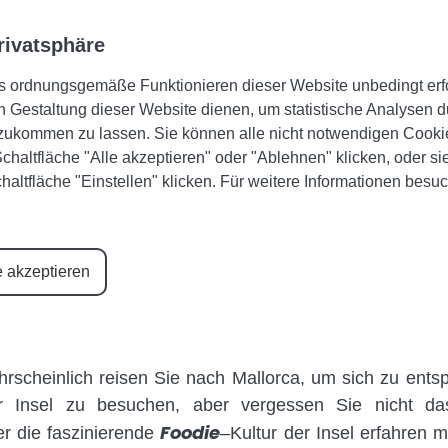
Gästebereich
Favoriten
+34 971 645 422
rivatsphäre
s ordnungsgemäße Funktionieren dieser Website unbedingt erfor
UNTERKÜNFTE
KATEGORIEN
IHR EI
n Gestaltung dieser Website dienen, um statistische Analysen d
ukommen zu lassen. Sie können alle nicht notwendigen Cookie
chaltfläche "Alle akzeptieren" oder "Ablehnen" klicken, oder 
chaltfläche "Einstellen" klicken. Für weitere Informationen besu
e akzeptieren
rca: Entdecken Sie eine fa
rscheinlich reisen Sie nach Mallorca, um sich zu ent
er Insel zu besuchen, aber vergessen Sie nicht da
Foodie
r die faszinierende
–
Kultur der Insel erfahren m