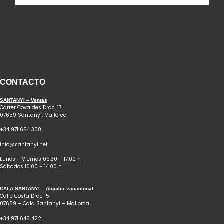
CONTACTO
SANTANYI – Ventas
Carrer Cova des Drac, 17
07659 Santanyí, Mallorca
+34 971 654 300
info@santanyi.net
Lunes – Viernes 09.30 – 17.00 h
Sábados 10.00 – 14.00 h
CALA SANTANYI – Alquiler vacacional
Calle Costa Drac 15
07659 – Cala Santanyí – Mallorca
+34 971 645 422