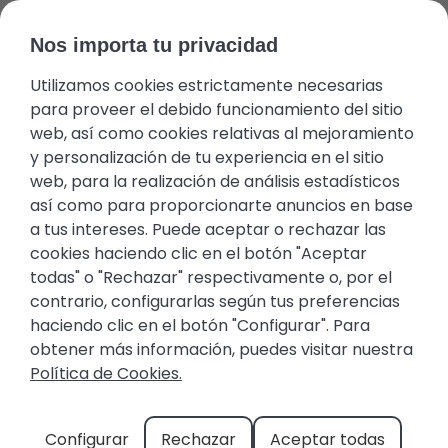
Nos importa tu privacidad
Utilizamos cookies estrictamente necesarias
Área del huésped
Favoritos
+34 971 645 422
Propietarios
para proveer el debido funcionamiento del sitio
web, así como cookies relativas al mejoramiento
y personalización de tu experiencia en el sitio
web, para la realización de análisis estadísticos
así como para proporcionarte anuncios en base
a tus intereses. Puede aceptar o rechazar las
cookies haciendo clic en el botón "Aceptar
todas" o "Rechazar" respectivamente o, por el
El municipio de Santanyi
contrario, configurarlas según tus preferencias
haciendo clic en el botón "Configurar". Para
y las características
obtener más información, puedes visitar nuestra
naturales de Mallorca
Política de Cookies.
El
municipio de Santanyi posee las características
Configurar
Rechazar
Aceptar todas