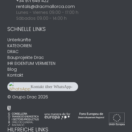
+34 971 645 422
rentals@dracmallorca.com
Lunes - Viernes 09.00 - 17.00 h
Sábados 09.00 - 14.00 h
SCHNELLE LINKS
Unterkünfte
KATEGORIEN
DRAC
Bauprojekte Drac
IHR EIGENTUM VERMIETEN
Blog
Kontakt
Kontakt über WhatsApp-
Chat
+34 661 617 209
© Grupo Drac 2026
HILFREICHE LINKS