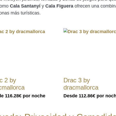
 como
Cala Santanyí
y
Cala Figuera
ofrecen una combina
zonas más turísticas.
c 2 by
Drac 3 by
cmallorca
dracmallorca
de
116.28€
por noche
Desde
112.86€
por noc