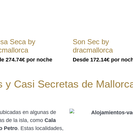
sa Seca by
Son Sec by
cmallorca
dracmallorca
de
274.74€
por noche
Desde
172.14€
por noc
s y Casi Secretas de Mallorc
ubicadas en algunas de
as de la isla, como
Cala
o Petro
. Estas localidades,