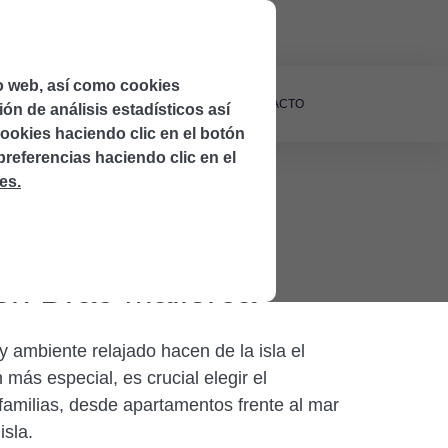
422
Propietarios
io web, así como cookies
LA TU PROPIEDAD
BLOG
CONTACTO
ión de análisis estadísticos así
ookies haciendo clic en el botón
referencias haciendo clic en el
es.
on Drac Mallorca
y ambiente relajado hacen de la isla el
más especial, es crucial elegir el
familias, desde apartamentos frente al mar
isla.