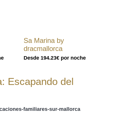
Sa Marina by
dracmallorca
he
Desde
194.23€
por noche
a: Escapando del