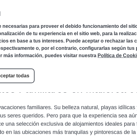
Área del huésped
Favoritos
+34 971 645 
d
e necesarias para proveer el debido funcionamiento del sit
ALOJAMIENTOS
CATEGORÍAS
DRAC
ALQUI
nalización de tu experiencia en el sitio web, para la realizac
os en base a tus intereses. Puede aceptar o rechazar las c
pectivamente o, por el contrario, configurarlas según tus p
r más información, puedes visitar nuestra
Política de Cooki
ceptar todas
tos Familiares en Mallorca c
caciones familiares. Su belleza natural, playas idílicas 
tus seres queridos. Pero para que la experiencia sea aún 
e una selección exclusiva de alojamientos ideales para 
do en las ubicaciones más tranquilas y pintorescas de la 