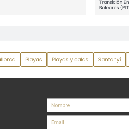
Transición En
Baleares (PIT
llorca
Playas
Playas y calas
Santanyí