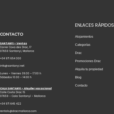
ENLACES RÁPIDOS
CONTACTO
Alojamientos
SANTANYI – Ventas
Categorías
Carrer Cova des Drac, 17
07659 Santanyí, Mallorca
Drac
+34 971 654 300
Promociones Drac
info@santanyi.net
Alquila tu propiedad
Lunes – Viernes 09.30 – 17.00 h
Sábados 10.00 – 14.00 h
Blog
Contacto
CALA SANTANYI – Alquiler vacacional
Calle Costa Drac 15
07659 – Cala Santanyí – Mallorca
+34 971 645 422
rentals@dracmallorca.com