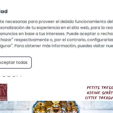
Área del huésped
Favoritos
+34 971 6
dad
te necesarias para proveer el debido funcionamiento del
ALOJAMIENTOS
CATEGORÍAS
DRAC
ALQU
onalización de tu experiencia en el sitio web, para la real
nuncios en base a tus intereses. Puede aceptar o rechaz
chazar" respectivamente o, por el contrario, configurarla
figurar". Para obtener más información, puedes visitar nu
Aceptar todas
Bosch