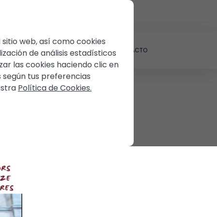
45 422
Propietarios
 sitio web, así como cookies
ILA TU PROPIEDAD
BLOG
CONTACTO
ización de análisis estadísticos
ar las cookies haciendo clic en
s según tus preferencias
estra
Política de Cookies.