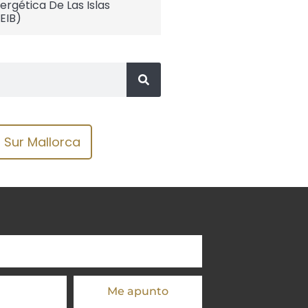
ergética De Las Islas
EIB)
Sur Mallorca
Me apunto