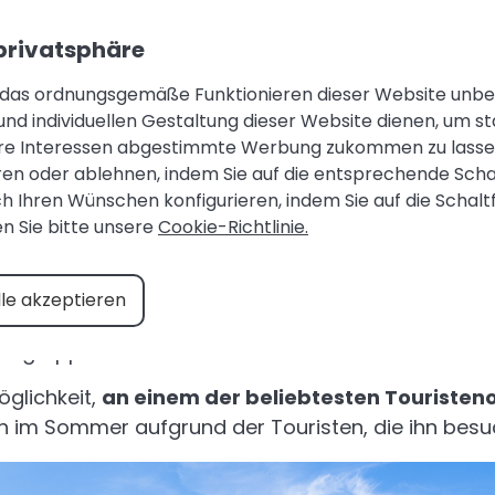
Gästebereich
Favoriten
+34 971 645 4
 privatsphäre
 das ordnungsgemäße Funktionieren dieser Website unbedi
UNTERKÜNFTE
KATEGORIEN
IHR 
und individuellen Gestaltung dieser Website dienen, um st
hre Interessen abgestimmte Werbung zukommen zu lassen.
n oder ablehnen, indem Sie auf die entsprechende Schal
h Ihren Wünschen konfigurieren, indem Sie auf die Schaltfl
lische Stadt zum Leben
n Sie bitte unsere
Cookie-Richtlinie.
tadt. Dank ihrer Schulen, notfallmedizinischen Am
lle akzeptieren
ie zu leben und alles zu genießen, was Sie brauchen.
ltersgruppen sehr hoch.
öglichkeit,
an einem der beliebtesten Touristeno
h im Sommer aufgrund der Touristen, die ihn besuc