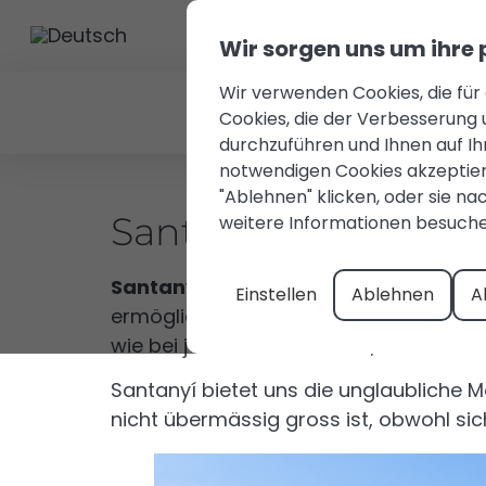
Wir sorgen uns um ihre
Wir verwenden Cookies, die für
Cookies, die der Verbesserung 
durchzuführen und Ihnen auf I
notwendigen Cookies akzeptiere
"Ablehnen" klicken, oder sie nac
Santanyí, eine idyl
weitere Informationen besuche
Santanyí
ist mehr als eine Touristens
Einstellen
Ablehnen
A
ermöglicht sie Ihnen, dort mit der Famil
wie bei jedem Touristenziel, für alle A
Santanyí bietet uns die unglaubliche M
nicht übermässig gross ist, obwohl sic