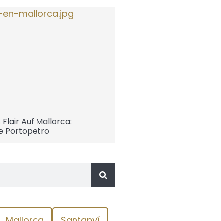
Flair Auf Mallorca:
e Portopetro
Mallorca
Santanyí