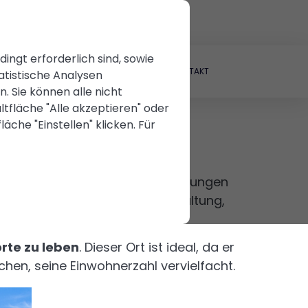
22
Eigentümer
ngt erforderlich sind, sowie
EIGENTUM VERMIETEN
BLOG
KONTAKT
atistische Analysen
 Sie können alle nicht
tfläche "Alle akzeptieren" oder
äche "Einstellen" klicken. Für
bulanzen und anderen Dienstleistungen
 Natürlich ist die Freizeitgestaltung,
rte zu leben
. Dieser Ort ist ideal, da er
hen, seine Einwohnerzahl vervielfacht.