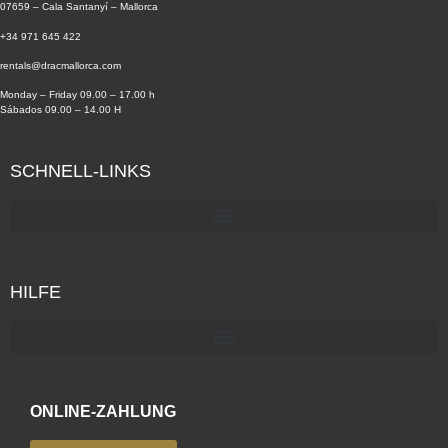
07659 – Cala Santanyí – Mallorca
+34 971 645 422
rentals@dracmallorca.com
Monday – Friday 09.00 – 17.00 h
Sábados 09.00 – 14.00 H
SCHNELL-LINKS
HILFE
ONLINE-ZAHLUNG