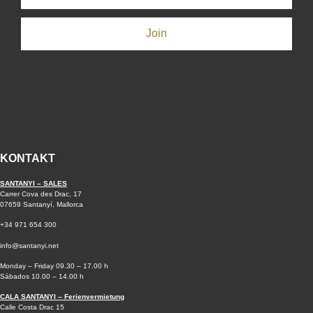
Join
KONTAKT
SANTANYI – SALES
Carrer Cova des Drac, 17
07659 Santanyí, Mallorca
+34 971 654 300
info@santanyi.net
Monday – Friday 09.30 – 17.00 h
Sábados 10.00 – 14.00 h
CALA SANTANYI – Ferienvermietung
Calle Costa Drac 15