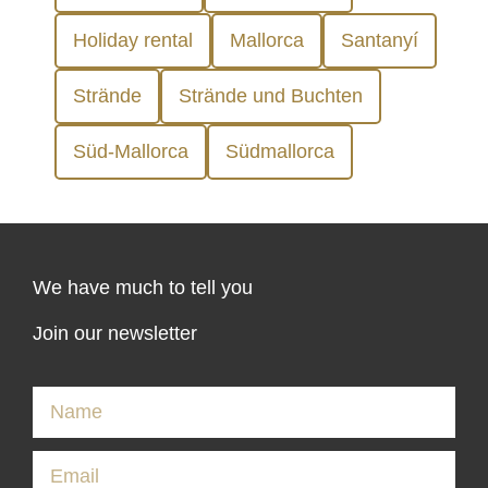
Holiday rental
Mallorca
Santanyí
Strände
Strände und Buchten
Süd-Mallorca
Südmallorca
We have much to tell you
Join our newsletter